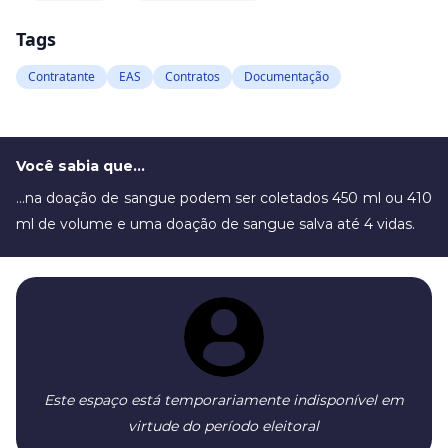
Hemocentro.
Tags
Captadores
Contratante
EAS
Contratos
Documentação
Objetivo: capacitar e treinar os Captadores
das Agências Transfusionais e Assistências
Hemoterápicas na atividade de conscientizar
Você sabia que...
e fidelizar doadores, com o intuito de
...na doação de sangue podem ser coletados 450 ml ou 410
assegurar a quantidade necessária de
ml de volume e uma doação de sangue salva até 4 vidas.
sangue no estoque para atender a
população
Este espaço está temporariamente indisponível em
virtude do período eleitoral