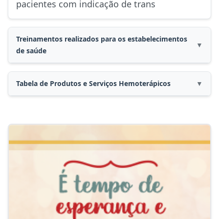
pacientes com indicação de trans
Treinamentos realizados para os estabelecimentos
▼
de saúde
Médicos Responsáveis Técnicos
Tabela de Produtos e Serviços Hemoterápicos
▼
Objetivo: capacitar o Médico Responsável
Técnico pelas Agências Transfusionais e
Tabela de produtos e serviços
Assistências Hemoterápicas para coordenar
hemoterápicos
todas as atividades relacionadas à
Tabela unificada SUS
transfusão que ocorram no serviço.
Enfermeiros
Objetivo: capacitar Enfermeiros das
Agências Transfusionais e Assistências
Hemoterápicas e prepará-los para treinar