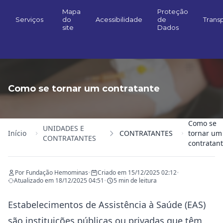
Mapa
Proteção
Serviços
do
Acessibilidade
de
Trans
site
Dados
Como se tornar um contratante
Como se
UNIDADES E
Início
CONTRATANTES
tornar um
CONTRATANTES
contratan
Por Fundação Hemominas
•
Criado em 15/12/2025 02:12
•
Atualizado em 18/12/2025 04:51
•
5 min de leitura
Estabelecimentos de Assistência à Saúde (EAS)
são instituições públicas ou privadas que têm