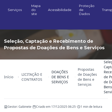
Mapa
Proteção
Serviços
do
Acessibilidade
de
Trans
site
Dados
Seleção, Captação e Recebimento de
Propostas de Doações de Bens e Serviços
Sele
Capt
Propostas
DOAÇÕES
Rece
LICITAÇÃO E
de Doações
Início
DE BENS E
de P
CONTRATOS
de Bens e
SERVIÇOS
de D
Serviços
Bens
Serv
Gestor: Gabinete
•
Criado em 17/12/2025 06:25
•
1 min de leitura