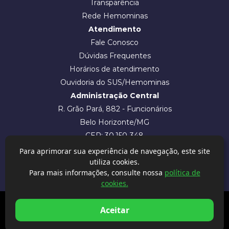
Transparência
Rede Hemominas
Atendimento
Fale Conosco
Dúvidas Frequentes
Horários de atendimento
Ouvidoria do SUS/Hemominas
Administração Central
R. Grão Pará, 882 - Funcionários
Belo Horizonte/MG
CEP: 30.150-348
Intranet
Para aprimorar sua experiência de navegação, este site
utiliza cookies.
Para mais informações, consulte nossa
política de
cookies.
© 2026 | Hemominas - Fundação Centro de Hematologia e
Aceitar
Hemoterapia de Minas Gerais
Desenvolvido por
A&M Solutions Agência Digital
Assistente virtual