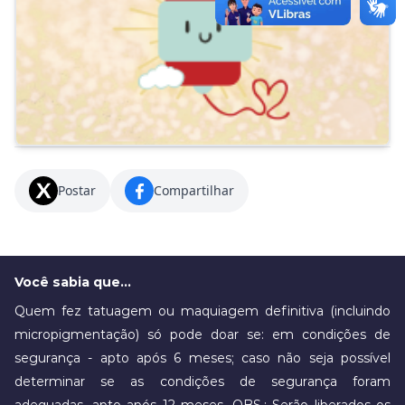
Postar
Compartilhar
Você sabia que...
Quem fez tatuagem ou maquiagem definitiva (incluindo
micropigmentação) só pode doar se: em condições de
segurança - apto após 6 meses; caso não seja possível
determinar se as condições de segurança foram
adequadas, apto após 12 meses. OBS.: Serão liberados os