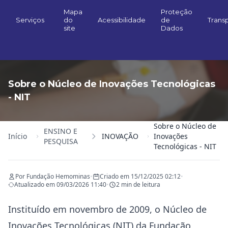
Mapa
Proteção
Serviços
do
Acessibilidade
de
Trans
site
Dados
Sobre o Núcleo de Inovações Tecnológicas
- NIT
Sobre o Núcleo de
ENSINO E
Início
INOVAÇÃO
Inovações
PESQUISA
Tecnológicas - NIT
Por Fundação Hemominas
•
Criado em 15/12/2025 02:12
•
Atualizado em 09/03/2026 11:40
•
2 min de leitura
Instituído em novembro de 2009, o Núcleo de
Inovações Tecnológicas (NIT) da Fundação