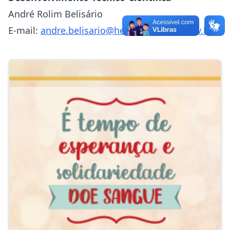
André Rolim Belisário
E-mail:
andre.belisario@hemominas.mg.gov.br